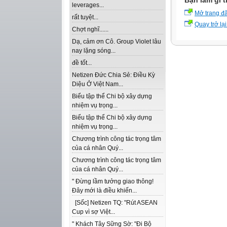
Bạn làm gì t
leverages...
Mở trang đ
rất tuyệt...
Quay trở lại
Chợt nghĩ......
Dạ, cảm ơn Cô. Group Violet lâu
nay lặng sóng...
đề tốt...
Netizen Đức Chia Sẻ: Điều Kỳ
Diệu Ở Việt Nam...
Biểu tập thể Chi bộ xây dựng
nhiệm vụ trọng...
Biểu tập thể Chi bộ xây dựng
nhiệm vụ trọng...
Chương trình công tác trọng tâm
của cá nhân Quý...
Chương trình công tác trọng tâm
của cá nhân Quý...
" Đừng lầm tưởng giao thông!
Đây mới là điều khiến...
[Sốc] Netizen TQ: "Rút ASEAN
Cup vì sợ Việt...
" Khách Tây Sững Sờ: "Đi Bộ