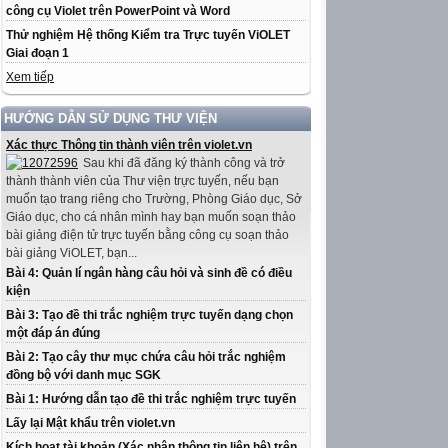
công cụ Violet trên PowerPoint và Word
Thử nghiệm Hệ thống Kiểm tra Trực tuyến ViOLET
Giai đoạn 1
Xem tiếp
HƯỚNG DẪN SỬ DỤNG THƯ VIỆN
Xác thực Thông tin thành viên trên violet.vn
Sau khi đã đăng ký thành công và trở
thành thành viên của Thư viện trực tuyến, nếu bạn
muốn tạo trang riêng cho Trường, Phòng Giáo dục, Sở
Giáo dục, cho cá nhân mình hay bạn muốn soạn thảo
bài giảng điện tử trực tuyến bằng công cụ soạn thảo
bài giảng ViOLET, bạn...
Bài 4: Quản lí ngân hàng câu hỏi và sinh đề có điều
kiện
Bài 3: Tạo đề thi trắc nghiệm trực tuyến dạng chọn
một đáp án đúng
Bài 2: Tạo cây thư mục chứa câu hỏi trắc nghiệm
đồng bộ với danh mục SGK
Bài 1: Hướng dẫn tạo đề thi trắc nghiệm trực tuyến
Lấy lại Mật khẩu trên violet.vn
Kích hoạt tài khoản (Xác nhận thông tin liên hệ) trên