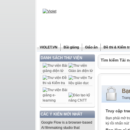
ViOLET.VN
Bài giảng
Giáo án
Đề thi & Kiểm t
DANH SÁCH THƯ VIỆN
Tìm kiếm Tài n
Bạ
Tran
Truy cập tr
CÁC Ý KIẾN MỚI NHẤT
Bạn phải mở tr
Google Flow is a browser-based
ký rồi nhấn nút
AI filmmaking studio that