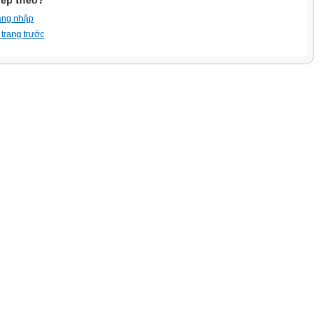
iếp theo?
ăng nhập
 trang trước