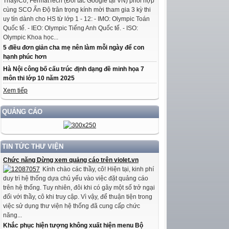
Thầy/Cô, FermatTech (Đối tác Google tại VN) phối hợp
cùng SCO Ấn Độ trân trọng kính mời tham gia 3 kỳ thi
uy tín dành cho HS từ lớp 1 - 12: - IMO: Olympic Toán
Quốc tế. - IEO: Olympic Tiếng Anh Quốc tế. - ISO:
Olympic Khoa học...
5 điều đơn giản cha mẹ nên làm mỗi ngày để con
hạnh phúc hơn
Hà Nội công bố cấu trúc định dạng đề minh họa 7
môn thi lớp 10 năm 2025
Xem tiếp
QUẢNG CÁO
TIN TỨC THƯ VIỆN
Chức năng Dừng xem quảng cáo trên violet.vn
Kính chào các thầy, cô! Hiện tại, kinh phí
duy trì hệ thống dựa chủ yếu vào việc đặt quảng cáo
trên hệ thống. Tuy nhiên, đôi khi có gây một số trở ngại
đối với thầy, cô khi truy cập. Vì vậy, để thuận tiện trong
việc sử dụng thư viện hệ thống đã cung cấp chức
năng...
Khắc phục hiện tượng không xuất hiện menu Bộ