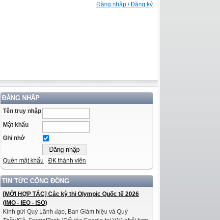
Đăng nhập / Đăng ký
ĐĂNG NHẬP
Tên truy nhập
Mật khẩu
Ghi nhớ
Quên mật khẩu
ĐK thành viên
TIN TỨC CỘNG ĐỒNG
[MỜI HỢP TÁC] Các kỳ thi Olympic Quốc tế 2026
(IMO - IEO - ISO)
Kính gửi Quý Lãnh đạo, Ban Giám hiệu và Quý