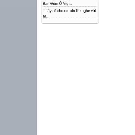
Ban Đêm Ở Việt...
thầy cô cho em xin file nghe với
ạ!...