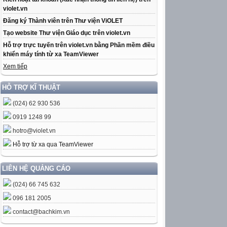
violet.vn
Đăng ký Thành viên trên Thư viện ViOLET
Tạo website Thư viện Giáo dục trên violet.vn
Hỗ trợ trực tuyến trên violet.vn bằng Phần mềm điều
khiển máy tính từ xa TeamViewer
Xem tiếp
HỖ TRỢ KĨ THUẬT
(024) 62 930 536
0919 1248 99
hotro@violet.vn
Hỗ trợ từ xa qua TeamViewer
LIÊN HỆ QUẢNG CÁO
(024) 66 745 632
096 181 2005
contact@bachkim.vn