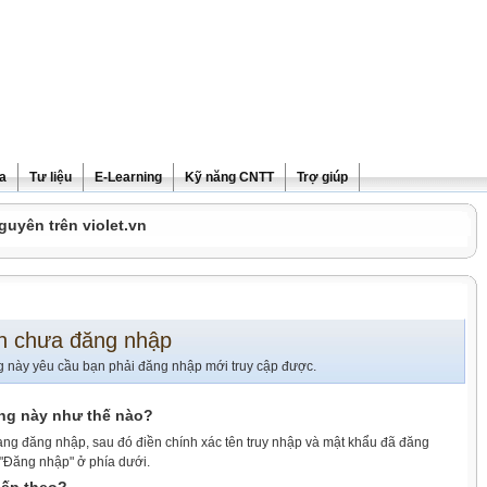
ra
Tư liệu
E-Learning
Kỹ năng CNTT
Trợ giúp
guyên trên violet.vn
n chưa đăng nhập
g này yêu cầu bạn phải đăng nhập mới truy cập được.
ang này như thế nào?
ang đăng nhập, sau đó điền chính xác tên truy nhập và mật khẩu đã đăng
 "Đăng nhập" ở phía dưới.