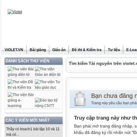
ViOLET.VN
Bài giảng
Giáo án
Đề thi & Kiểm tra
Tư liệu
E-Lea
DANH SÁCH THƯ VIỆN
Tìm kiếm Tài nguyên trên violet.
Bạn chưa đăng 
Trang này yêu cầu bạn phả
Truy cập trang này như t
CÁC Ý KIẾN MỚI NHẤT
Bạn phải mở trang đăng nhập, s
Thầy có bsach1 bài tập 10 và 11
khẩu đã đăng ký rồi nhấn nút "Đ
mà có...