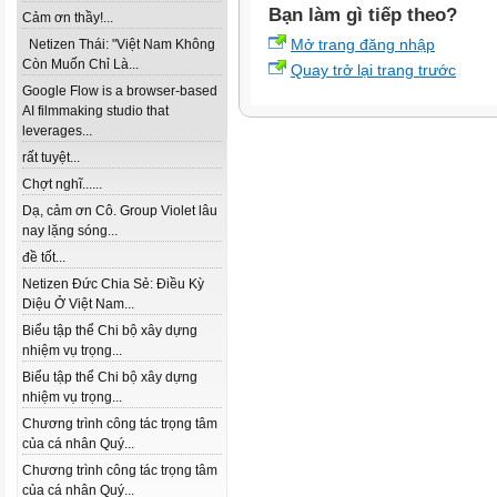
Bạn làm gì tiếp theo?
Cảm ơn thầy!...
Mở trang đăng nhập
Netizen Thái: "Việt Nam Không
Còn Muốn Chỉ Là...
Quay trở lại trang trước
Google Flow is a browser-based
AI filmmaking studio that
leverages...
rất tuyệt...
Chợt nghĩ......
Dạ, cảm ơn Cô. Group Violet lâu
nay lặng sóng...
đề tốt...
Netizen Đức Chia Sẻ: Điều Kỳ
Diệu Ở Việt Nam...
Biểu tập thể Chi bộ xây dựng
nhiệm vụ trọng...
Biểu tập thể Chi bộ xây dựng
nhiệm vụ trọng...
Chương trình công tác trọng tâm
của cá nhân Quý...
Chương trình công tác trọng tâm
của cá nhân Quý...