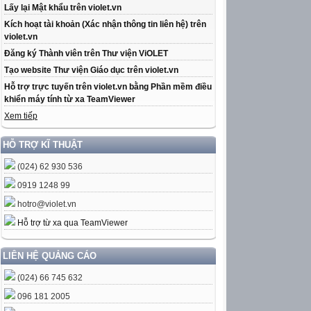
Lấy lại Mật khẩu trên violet.vn
Kích hoạt tài khoản (Xác nhận thông tin liên hệ) trên
violet.vn
Đăng ký Thành viên trên Thư viện ViOLET
Tạo website Thư viện Giáo dục trên violet.vn
Hỗ trợ trực tuyến trên violet.vn bằng Phần mềm điều
khiển máy tính từ xa TeamViewer
Xem tiếp
HỖ TRỢ KĨ THUẬT
(024) 62 930 536
0919 1248 99
hotro@violet.vn
Hỗ trợ từ xa qua TeamViewer
LIÊN HỆ QUẢNG CÁO
(024) 66 745 632
096 181 2005