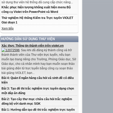
sử dụng thư viện hệ thống đã cung cấp chức năng...
Khắc phục hiện tượng không xuất hiện menu Bộ
công cụ Violet trên PowerPoint và Word
Thử nghiệm Hệ thống Kiểm tra Trực tuyến ViOLET
Giai đoạn 1
Xem tiếp
HƯỚNG DẪN SỬ DỤNG THƯ VIỆN
Xác thực Thông tin thành viên trên violet.vn
Sau khi đã đăng ký thành công và trở
thành thành viên của Thư viện trực tuyến, nếu bạn
muốn tạo trang riêng cho Trường, Phòng Giáo dục, Sở
Giáo dục, cho cá nhân mình hay bạn muốn soạn thảo
bài giảng điện tử trực tuyến bằng công cụ soạn thảo
bài giảng ViOLET, bạn...
Bài 4: Quản lí ngân hàng câu hỏi và sinh đề có điều
kiện
Bài 3: Tạo đề thi trắc nghiệm trực tuyến dạng chọn
một đáp án đúng
Bài 2: Tạo cây thư mục chứa câu hỏi trắc nghiệm
đồng bộ với danh mục SGK
Bài 1: Hướng dẫn tạo đề thi trắc nghiệm trực tuyến