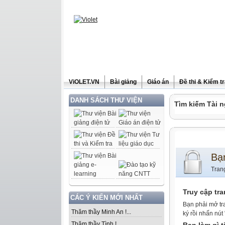
ViOLET.VN
Bài giảng
Giáo án
Đề thi & Kiểm t
DANH SÁCH THƯ VIỆN
Tìm kiếm Tài n
Bạ
Tran
Truy cập tr
CÁC Ý KIẾN MỚI NHẤT
Bạn phải mở tr
Thăm thầy Minh An !...
ký rồi nhấn nút
Thăm thầy Tình !...