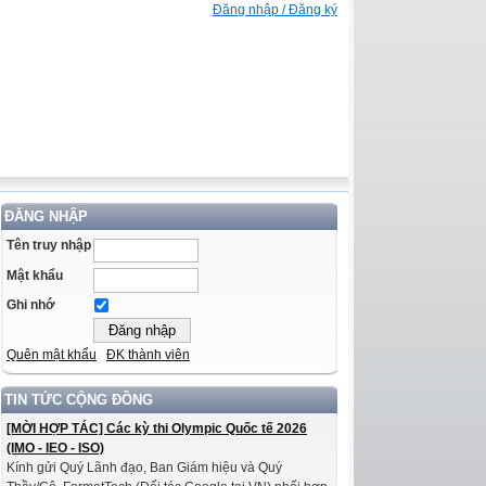
Đăng nhập / Đăng ký
ĐĂNG NHẬP
Tên truy nhập
Mật khẩu
Ghi nhớ
Quên mật khẩu
ĐK thành viên
TIN TỨC CỘNG ĐỒNG
[MỜI HỢP TÁC] Các kỳ thi Olympic Quốc tế 2026
(IMO - IEO - ISO)
Kính gửi Quý Lãnh đạo, Ban Giám hiệu và Quý