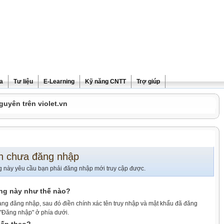
ra
Tư liệu
E-Learning
Kỹ năng CNTT
Trợ giúp
guyên trên violet.vn
n chưa đăng nhập
g này yêu cầu bạn phải đăng nhập mới truy cập được.
ang này như thế nào?
ang đăng nhập, sau đó điền chính xác tên truy nhập và mật khẩu đã đăng
 "Đăng nhập" ở phía dưới.