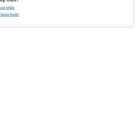
iếp theo?
ăng nhập
 trang trước