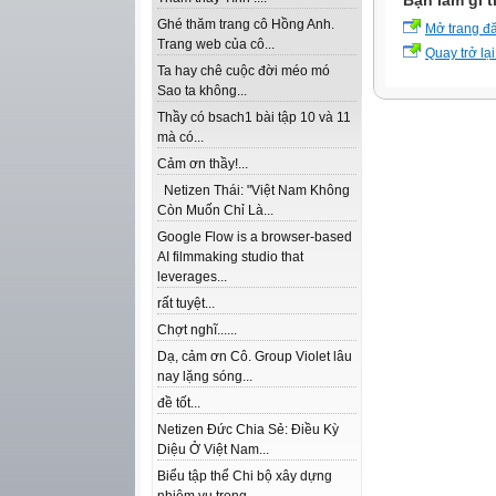
Bạn làm gì t
Ghé thăm trang cô Hồng Anh.
Mở trang đ
Trang web của cô...
Quay trở lại
Ta hay chê cuộc đời méo mó
Sao ta không...
Thầy có bsach1 bài tập 10 và 11
mà có...
Cảm ơn thầy!...
Netizen Thái: "Việt Nam Không
Còn Muốn Chỉ Là...
Google Flow is a browser-based
AI filmmaking studio that
leverages...
rất tuyệt...
Chợt nghĩ......
Dạ, cảm ơn Cô. Group Violet lâu
nay lặng sóng...
đề tốt...
Netizen Đức Chia Sẻ: Điều Kỳ
Diệu Ở Việt Nam...
Biểu tập thể Chi bộ xây dựng