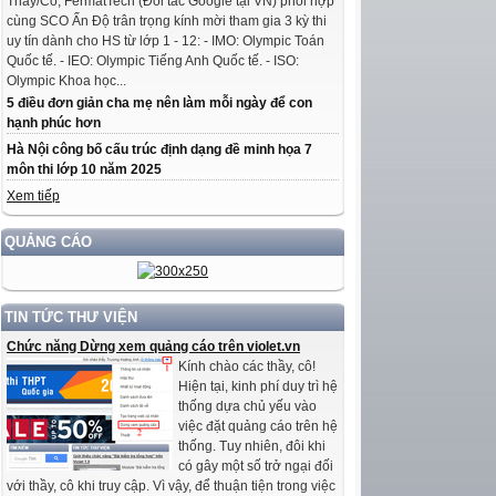
Thầy/Cô, FermatTech (Đối tác Google tại VN) phối hợp
cùng SCO Ấn Độ trân trọng kính mời tham gia 3 kỳ thi
uy tín dành cho HS từ lớp 1 - 12: - IMO: Olympic Toán
Quốc tế. - IEO: Olympic Tiếng Anh Quốc tế. - ISO:
Olympic Khoa học...
5 điều đơn giản cha mẹ nên làm mỗi ngày để con
hạnh phúc hơn
Hà Nội công bố cấu trúc định dạng đề minh họa 7
môn thi lớp 10 năm 2025
Xem tiếp
QUẢNG CÁO
TIN TỨC THƯ VIỆN
Chức năng Dừng xem quảng cáo trên violet.vn
Kính chào các thầy, cô!
Hiện tại, kinh phí duy trì hệ
thống dựa chủ yếu vào
việc đặt quảng cáo trên hệ
thống. Tuy nhiên, đôi khi
có gây một số trở ngại đối
với thầy, cô khi truy cập. Vì vậy, để thuận tiện trong việc