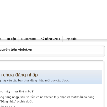
ra
Tư liệu
E-Learning
Kỹ năng CNTT
Trợ giúp
guyên trên violet.vn
n chưa đăng nhập
g này yêu cầu bạn phải đăng nhập mới truy cập được.
ang này như thế nào?
ang đăng nhập, sau đó điền chính xác tên truy nhập và mật khẩu đã đăng
 "Đăng nhập" ở phía dưới.