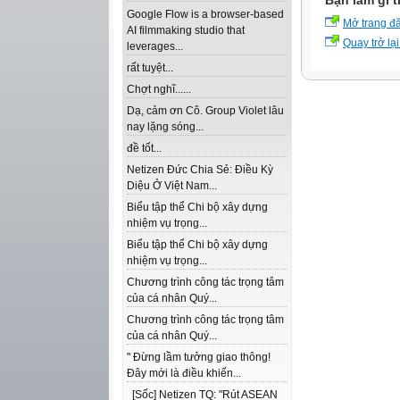
Bạn làm gì t
Google Flow is a browser-based
Mở trang đ
AI filmmaking studio that
Quay trở lại
leverages...
rất tuyệt...
Chợt nghĩ......
Dạ, cảm ơn Cô. Group Violet lâu
nay lặng sóng...
đề tốt...
Netizen Đức Chia Sẻ: Điều Kỳ
Diệu Ở Việt Nam...
Biểu tập thể Chi bộ xây dựng
nhiệm vụ trọng...
Biểu tập thể Chi bộ xây dựng
nhiệm vụ trọng...
Chương trình công tác trọng tâm
của cá nhân Quý...
Chương trình công tác trọng tâm
của cá nhân Quý...
" Đừng lầm tưởng giao thông!
Đây mới là điều khiến...
[Sốc] Netizen TQ: "Rút ASEAN