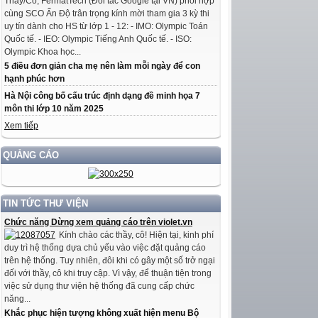
Thầy/Cô, FermatTech (Đối tác Google tại VN) phối hợp
cùng SCO Ấn Độ trân trọng kính mời tham gia 3 kỳ thi
uy tín dành cho HS từ lớp 1 - 12: - IMO: Olympic Toán
Quốc tế. - IEO: Olympic Tiếng Anh Quốc tế. - ISO:
Olympic Khoa học...
5 điều đơn giản cha mẹ nên làm mỗi ngày để con
hạnh phúc hơn
Hà Nội công bố cấu trúc định dạng đề minh họa 7
môn thi lớp 10 năm 2025
Xem tiếp
QUẢNG CÁO
TIN TỨC THƯ VIỆN
Chức năng Dừng xem quảng cáo trên violet.vn
Kính chào các thầy, cô! Hiện tại, kinh phí
duy trì hệ thống dựa chủ yếu vào việc đặt quảng cáo
trên hệ thống. Tuy nhiên, đôi khi có gây một số trở ngại
đối với thầy, cô khi truy cập. Vì vậy, để thuận tiện trong
việc sử dụng thư viện hệ thống đã cung cấp chức
năng...
Khắc phục hiện tượng không xuất hiện menu Bộ