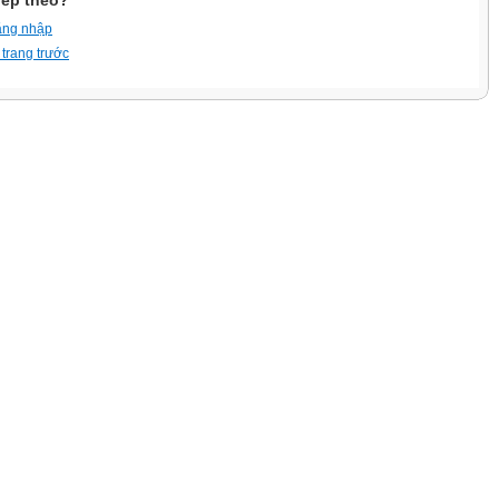
iếp theo?
ăng nhập
 trang trước