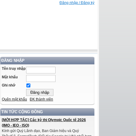
Đăng nhập / Đăng ký
ĐĂNG NHẬP
Tên truy nhập
Mật khẩu
Ghi nhớ
Quên mật khẩu
ĐK thành viên
TIN TỨC CỘNG ĐỒNG
[MỜI HỢP TÁC] Các kỳ thi Olympic Quốc tế 2026
(IMO - IEO - ISO)
Kính gửi Quý Lãnh đạo, Ban Giám hiệu và Quý