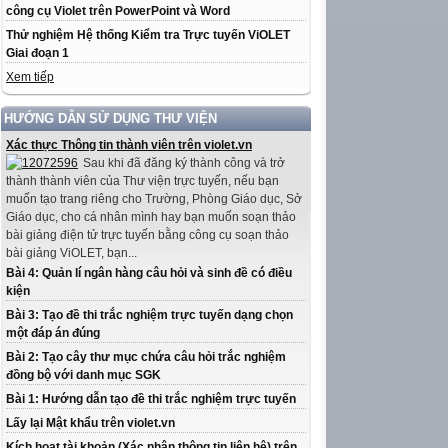
công cụ Violet trên PowerPoint và Word
Thử nghiệm Hệ thống Kiểm tra Trực tuyến ViOLET
Giai đoạn 1
Xem tiếp
HƯỚNG DẪN SỬ DỤNG THƯ VIỆN
Xác thực Thông tin thành viên trên violet.vn
Sau khi đã đăng ký thành công và trở
thành thành viên của Thư viện trực tuyến, nếu bạn
muốn tạo trang riêng cho Trường, Phòng Giáo dục, Sở
Giáo dục, cho cá nhân mình hay bạn muốn soạn thảo
bài giảng điện tử trực tuyến bằng công cụ soạn thảo
bài giảng ViOLET, bạn...
Bài 4: Quản lí ngân hàng câu hỏi và sinh đề có điều
kiện
Bài 3: Tạo đề thi trắc nghiệm trực tuyến dạng chọn
một đáp án đúng
Bài 2: Tạo cây thư mục chứa câu hỏi trắc nghiệm
đồng bộ với danh mục SGK
Bài 1: Hướng dẫn tạo đề thi trắc nghiệm trực tuyến
Lấy lại Mật khẩu trên violet.vn
Kích hoạt tài khoản (Xác nhận thông tin liên hệ) trên