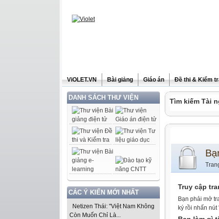
ViOLET.VN
Bài giảng
Giáo án
Đề thi & Kiểm t
DANH SÁCH THƯ VIỆN
Tìm kiếm Tài n
Bạ
Tran
Truy cập tr
CÁC Ý KIẾN MỚI NHẤT
Bạn phải mở tr
Netizen Thái: "Việt Nam Không
ký rồi nhấn nút
Còn Muốn Chỉ Là...