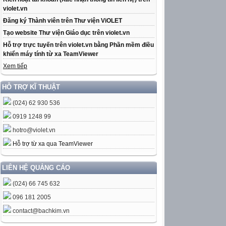
violet.vn
Đăng ký Thành viên trên Thư viện ViOLET
Tạo website Thư viện Giáo dục trên violet.vn
Hỗ trợ trực tuyến trên violet.vn bằng Phần mềm điều
khiển máy tính từ xa TeamViewer
Xem tiếp
HỖ TRỢ KĨ THUẬT
(024) 62 930 536
0919 1248 99
hotro@violet.vn
Hỗ trợ từ xa qua TeamViewer
LIÊN HỆ QUẢNG CÁO
(024) 66 745 632
096 181 2005
contact@bachkim.vn