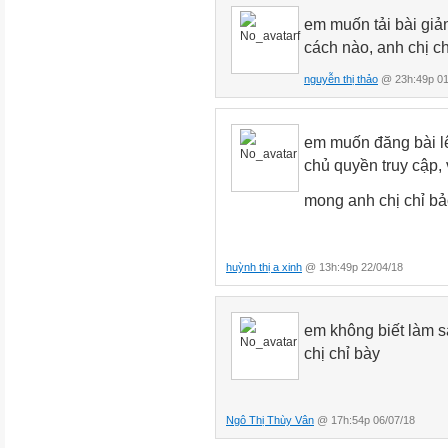
em muốn tải bài giả
cách nào, anh chị ch
nguyễn thị thảo
@ 23h:49p 01
em muốn đăng bài lê
chủ quyền truy cập
mong anh chị chỉ b
huỳnh thị a xinh
@ 13h:49p 22/04/18
em không biết làm s
chị chỉ bày
Ngô Thị Thùy Vân
@ 17h:54p 06/07/18