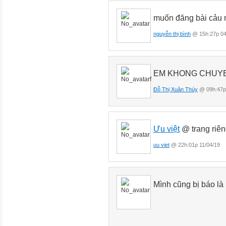
muốn đăng bài cảu 
nguyễn thị bình
@ 15h:27p 04
EM KHONG CHUYEN
Đỗ Thị Xuân Thúy
@ 09h:47p
Ưu việt
@ trang riên
uu viet
@ 22h:01p 11/04/19
Mình cũng bị báo là