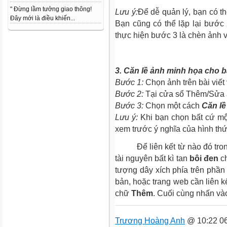
" Đừng lầm tưởng giao thông!
Lưu ý:
Để dễ quản lý, bạn có t
Đây mới là điều khiến...
Bạn cũng có thể lặp lại bước
thực hiện bước 3 là chèn ảnh và
3. Căn lề ảnh minh họa cho bà
Bước 1:
Chọn ảnh trên bài viết
Bước 2:
Tại cửa sổ Thêm/Sửa 
Bước 3:
Chọn một cách
Căn lề
Lưu ý:
Khi bạn chọn bất cứ một
xem trước ý nghĩa của hình thứ
Để liên kết từ nào đó trong 
tài nguyên bất kì tan
bôi đen
ch
tượng dây xích phía trên phần 
bản, hoặc trang web cần liên k
chữ
Thêm
. Cuối cùng nhấn v
Trương Hoàng Anh
@ 10:22 06