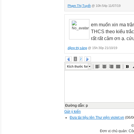
Phạm Thị Tuyết
@ 10h:54p 11/07/19
em muốn xin ma trận
THCS theo kiểu trắc 
rất rất cảm ơn ạ. cứ
đặng thị sáng
@ 15h:30p 21/10/19
1
2
Kích thước font
Đường dẫn
:
p
Gửi ý kiến
Đưa tài liệu lên Thư viện violet.vn
(06/0
©
Đơn vị chủ quản: Cô