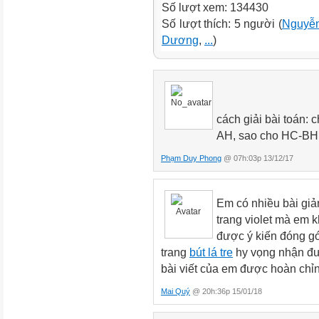
Số lượt xem: 134430
Số lượt thích: 5 người (
Nguyễn
Dương
,
...
)
cách giải bài toán:
AH, sao cho HC-B
Phạm Duy Phong
@ 07h:03p 13/12/17
Em có nhiều bài giả
trang violet mà em k
được ý kiến đóng gó
trang
bút lá tre
hy vọng nhận đư
bài viết của em được hoàn chỉ
Mai Quý
@ 20h:36p 15/01/18