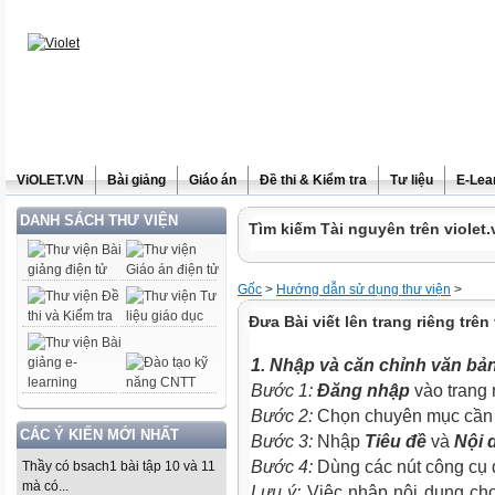
ViOLET.VN
Bài giảng
Giáo án
Đề thi & Kiểm tra
Tư liệu
E-Lea
DANH SÁCH THƯ VIỆN
Tìm kiếm Tài nguyên trên violet.
Gốc
>
Hướng dẫn sử dụng thư viện
>
Đưa Bài viết lên trang riêng trên 
1. Nhập và căn chỉnh văn bả
Bước 1:
Đăng nhập
vào trang 
Bước 2:
Chọn chuyên mục cần g
CÁC Ý KIẾN MỚI NHẤT
Bước 3:
Nhập
Tiêu đề
và
Nội 
Bước 4:
Dùng các nút công cụ đ
Thầy có bsach1 bài tập 10 và 11
mà có...
Lưu ý:
Việc nhập nội dung cho