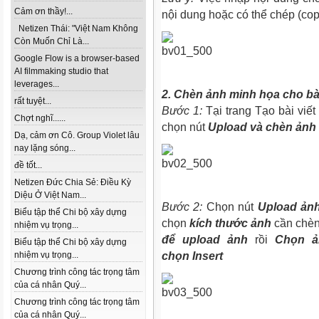
Cảm ơn thầy!...
nội dung hoặc có thể chép (copy
Netizen Thái: "Việt Nam Không
Còn Muốn Chỉ Là...
Google Flow is a browser-based
AI filmmaking studio that
leverages...
2. Chèn ảnh minh họa cho bài
rất tuyệt...
Bước 1:
Tại trang Tạo bài viết 
Chợt nghĩ......
chọn nút
Upload và chèn ảnh
Dạ, cảm ơn Cô. Group Violet lâu
nay lặng sóng...
đề tốt...
Netizen Đức Chia Sẻ: Điều Kỳ
Diệu Ở Việt Nam...
Bước 2:
Chọn nút
Upload ản
Biểu tập thể Chi bộ xây dựng
chọn
kích thước ảnh
cần chèn 
nhiệm vụ trọng...
để upload ảnh
rồi
Chọn ản
Biểu tập thể Chi bộ xây dựng
nhiệm vụ trọng...
chọn
Insert
Chương trình công tác trọng tâm
của cá nhân Quý...
Chương trình công tác trọng tâm
của cá nhân Quý...