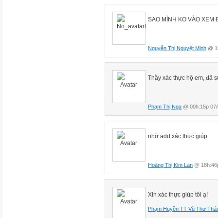
SAO MÌNH KO VÀO XEM 
Nguyễn Thị Nguyệt Minh
@ 15
Thầy xác thực hộ em, đã s
Phạm Thị Nga
@ 00h:15p 07/
nhờ add xác thực giúp
Hoàng Thị Kim Lan
@ 18h:46p
Xin xác thực giúp tôi ạ!
Phạm Huyền TT Vũ Thư Thái