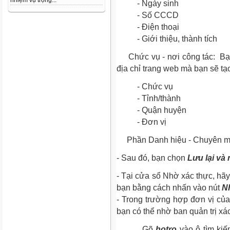
nhiệm vụ trọng...
- Ngày sinh
- Số CCCD
- Điện thoại
- Giới thiệu, thành tích
Chức vụ - nơi công tác:
Bạn
địa chỉ trang web mà bạn sẽ tạo
-
Chức vụ
-
Tỉnh/thành
-
Quận huyện
-
Đơn vị
Phần Danh hiệu - Chuyên môn
- Sau đó, bạn chọn
Lưu lại và
- Tại cửa sổ Nhờ xác thực, hãy 
bạn bằng cách nhấn vào nút
N
- Trong trường hợp đơn vị của 
bạn có thể nhờ ban quản trị xa
. Gõ
hotro
vào ô tìm ki