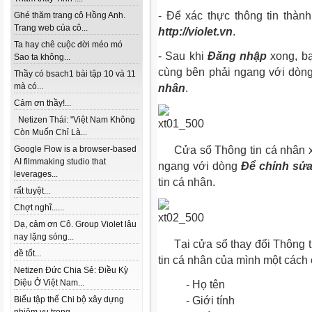
- Để xác thực thông tin thàn
Ghé thăm trang cô Hồng Anh.
Trang web của cô...
http://violet.vn
.
Ta hay chê cuộc đời méo mó
-
Sau khi
Đăng nhập
xong, b
Sao ta không...
cùng bên phải ngang với dò
Thầy có bsach1 bài tập 10 và 11
mà có...
nhân
.
Cảm ơn thầy!...
Netizen Thái: "Việt Nam Không
Còn Muốn Chỉ Là...
Google Flow is a browser-based
Cửa sổ Thông tin cá nhân x
AI filmmaking studio that
ngang với dòng
Để chỉnh sửa 
leverages...
tin cá nhân.
rất tuyệt...
Chợt nghĩ......
Dạ, cảm ơn Cô. Group Violet lâu
nay lặng sóng...
Tại cửa sổ thay đổi Thông ti
đề tốt...
tin cá nhân của mình một cách 
Netizen Đức Chia Sẻ: Điều Kỳ
Diệu Ở Việt Nam...
- Họ tên
Biểu tập thể Chi bộ xây dựng
- Giới tính