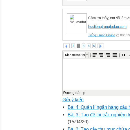
Cảm ơn thầy, em đã làm đư
hoctiengtrungtudau.com
Tiếng Trung Online
@ 08h:19p
1
2
3
4
5
Kích thước font
Đường dẫn
:
p
Gửi ý kiến
Bài 4: Quản lí ngân hàng câu h
Bài 3: Tạo đề thi trắc nghiệm
(15/04/20)
Bài 2: Tạo cây thư mục chứa 