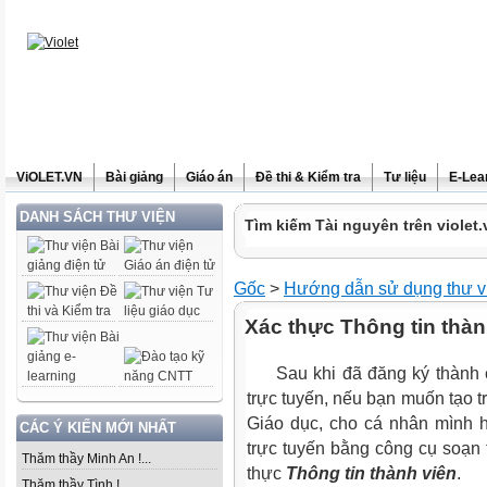
ViOLET.VN
Bài giảng
Giáo án
Đề thi & Kiểm tra
Tư liệu
E-Lea
DANH SÁCH THƯ VIỆN
Tìm kiếm Tài nguyên trên violet.
Gốc
>
Hướng dẫn sử dụng thư v
Xác thực Thông tin thành
Sau khi đã đăng ký thành cô
trực tuyến, nếu bạn muốn tạo 
Giáo dục, cho cá nhân mình 
CÁC Ý KIẾN MỚI NHẤT
trực tuyến bằng công cụ soạn
Thăm thầy Minh An !...
thực
Thông tin thành viên
.
Thăm thầy Tình !...